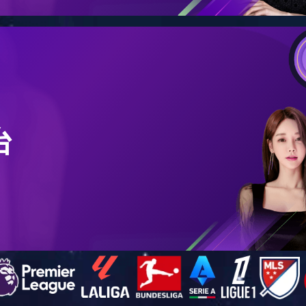
会聚力共赢未来——市产投集团
发布日期：2025-10-15 10:26:24
势强产业、‘果’铸幸福赢未来”为主题的2025中国苹果产销峰会暨苹果