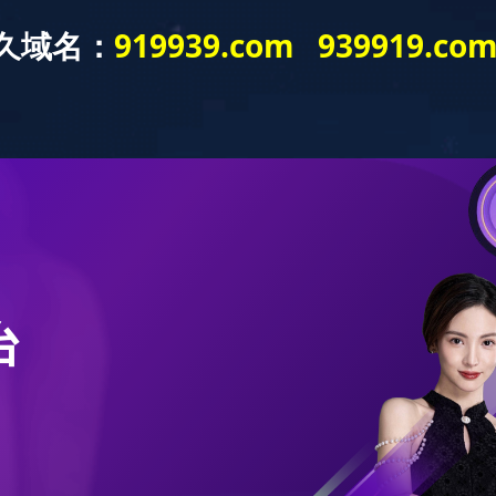
新闻资讯
党的建设