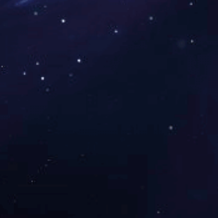
为期八天的盛会刚刚拉开帷幕，产投集团将此
与业界精英，围绕高端装备制造、重大工程建设、绿
量发展新路径，携手共促平凉发展新篇章。