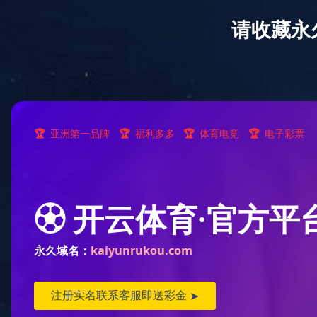
乐动在线（中国）唯一
关于我们
官方网站
首页
>
新闻资讯
>
公司新闻