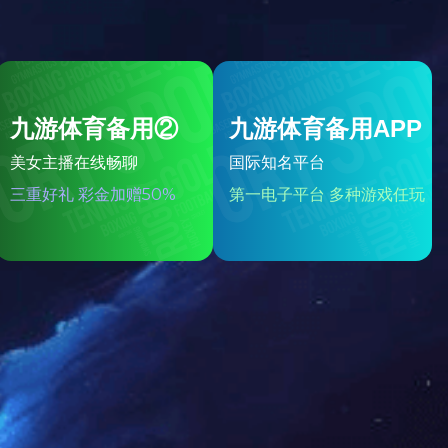
障等关键领域的47种代表性展品与28个标杆性项
件、特色农产品、多功能果筐、多功能农用车等。从一