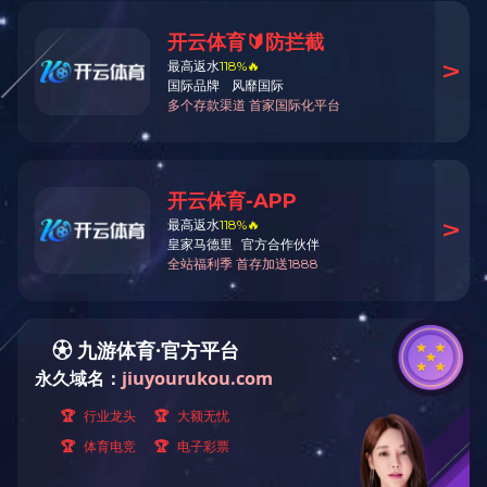
市产投
上一篇：改革扬帆再出发——市产投集团2021年工作综述